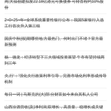
周;大福创建拟发22.18亿港元可换债券 可转首程约10%股
份
2<0>25<年>全球系统重要性银行公布：我国5家银行入选
工行首次升入第三组
国庆中秋{假}期哪些地:方最热门、何时出门不堵？官方最
新预测
杨—德龙：经济转型下三大领域投资展望 牛市有望持续两
到三年
央,行‘：’强化央行政策利率引导，完善市场化利率形成传导
机制
每日一词 | 马斯克的{大}部:分财富如今来自其私人公司
山西汾酒营收{及}净利润;双增长，高质量、稳增长成关键