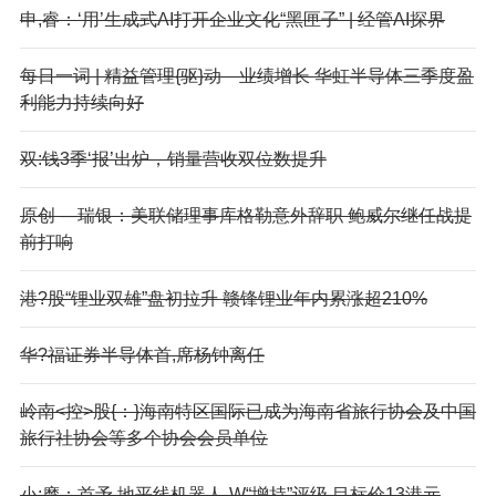
申,睿：‘用’生成式AI打开企业文化“黑匣子” | 经管AI探界
每日一词 | 精益管理{驱}动—业绩增长 华虹半导体三季度盈
利能力持续向好
双:钱3季‘报’出炉，销量营收双位数提升
原创 —瑞银：美联储理事库格勒意外辞职 鲍威尔继任战提
前打响
港?股“锂业双雄”盘初拉升 赣锋锂业年内累涨超210%
华?福证券半导体首,席杨钟离任
岭南<控>股{：}海南特区国际已成为海南省旅行协会及中国
旅行社协会等多个协会会员单位
小:摩：首予,地平线机器人-W“增持”评级 目标价13港元