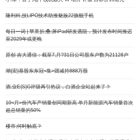
隆利科,技LIPO技术助推魅族22旗舰手机
每日一词 | 苹果折;叠:屏iPad研发遇阻，预计发布时间推迟
至2029年或更晚
原创 吉大通信：截至7,月?31日公司股东户数为21128户
潮{宏}基股东东冠<集>团减持888万股
酒.业E{S}G评级再引热议，白酒企业站起来了？
10<月>份汽车产销量创同期新高 单月新能源汽车销量首次
超总销量的50%
楼市;何时触底？