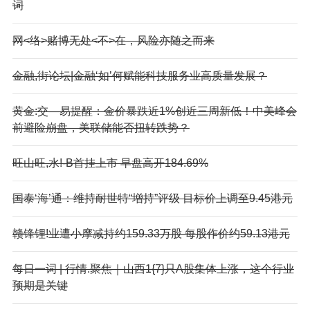
词
网<络>赌博无处<不>在，风险亦随之而来
金融,街论坛|金融‘如’何赋能科技服务业高质量发展？
黄金:交—易提醒：金价暴跌近1%创近三周新低！中美峰会
前避险崩盘，美联储能否扭转跌势？
旺山旺,水!-B首挂上市 早盘高开184.69%
国泰‘海’通：维持耐世特“增持”评级 目标价上调至9.45港元
赣锋锂!业遭小摩减持约159.33万股 每股作价约59.13港元
每日一词 | 行情.聚焦｜山西1{7}只A股集体上涨，这个行业
预期是关键