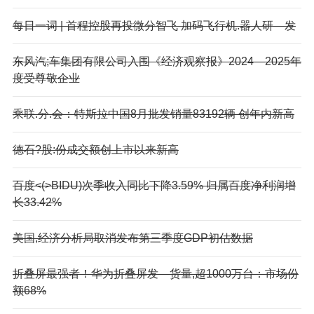
每日一词 | 首程控股再投微分智飞 加码飞行机.器人研—发
东风汽;车集团有限公司入围《经济观察报》2024—2025年
度受尊敬企业
乘联.分.会：特斯拉中国8月批发销量83192辆 创年内新高
德石?股:份成交额创上市以来新高
百度<(>BIDU)次季收入同比下降3.59% 归属百度净利润增
长33.42%
美国,经济分析局取消发布第三季度GDP初估数据
折叠屏最强者！华为折叠屏发—货量,超1000万台：市场份
额68%