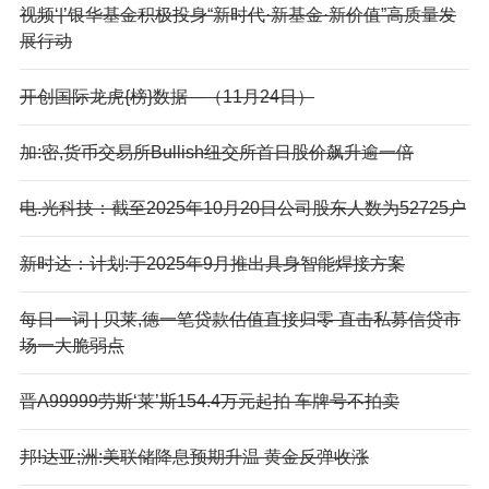
视频‘|’银华基金积极投身“新时代·新基金·新价值”高质量发
展行动
开创国际龙虎{榜}数据—（11月24日）
加:密,货币交易所Bullish纽交所首日股价飙升逾一倍
电.光科技：截至2025年10月20日公司股东人数为52725户
新时达：计划:于2025年9月推出具身智能焊接方案
每日一词 | 贝莱,德一笔贷款估值直接归零 直击私募信贷市
场一大脆弱点
晋A99999劳斯‘莱’斯154.4万元起拍 车牌号不拍卖
邦!达亚;洲:美联储降息预期升温 黄金反弹收涨