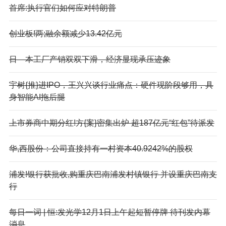
首席:执行官们如何应对特朗普
创业板!两;融余额减少13.42亿元
日—本工厂产销双双下滑，经济显现承压迹象
宇树{推}进IPO，王兴兴谈行业痛点：硬件现阶段够用，具
身智能AI拖后腿
上市券商中期分红!方{案}密集出炉 超187亿元“红包”待派发
华,西股份：公司直接持有一村资本40.9242%的股权
浦发!银行获批收,购重庆巴南浦发村镇银行 并设重庆巴南支
行
每日一词 | 恒:发光学12月1日上午起短暂停牌 待刊发内幕
消息