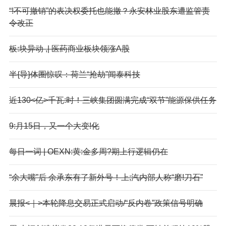
“!不可撤销”的表决权委托也能撤？永安林业股东遭监管责
令改正
板:块异动 ,| 医药商业板块领涨A股
半{导}体圈惊叹：荷兰“抢劫”闻泰科技
近130<亿>千瓦:时！三峡集团圆满完成“双节”能源保供任务
9:月15日，又一个大变!化
每日一词 | OEXN:黄:金多周?期上行逻辑仍在
“余大嘴”后 余承东有了新外号！上;汽内部人称“磨!刀石”
晨报<｜>本轮降息交易正式启动/“反内卷”政策信号明确