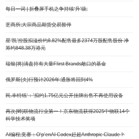
每日一词 | 折叠屏手机之争持续‘升’级;
芝商所;大宗商品期货交易暂停
星‘凯’控股拟溢价约8.82%配售最多2374万股配售股份 净
筹约848.38万港元
瑞银{将}清盘持有大量F!irst Brands敞口的基金
俄罗斯{央}行预计2026年:通胀将回到4%
民.丰特纸‘：’拟约1.75亿元公开挂牌出售不再使用设备
再次{蝉}联物流行业第一！京东物流获得2025中物联14个
科学技术奖项
AI编程;竞赛：O‘p’enAI Codex赶超Anthropic Claude？