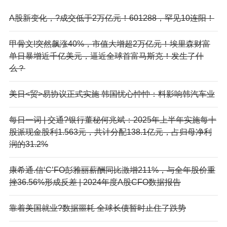
A股新变化，?成交低于2万亿元！601288，罕见10连阳！
甲骨文!突然飙涨40%，市值大增超2万亿元！埃里森财富
单日暴增近千亿美元，逼近全球首富马斯克！发生了什
么？
美日<贸>易协议正式实施 韩国忧心忡忡：料影响韩汽车业
每日一词 | 交通?银行董秘何兆斌：2025年上半年实施每十
股派现金股利1.563元，共计分配138.1亿元，占归母净利
润的31.2%
康希通.信‘C’FO彭雅丽薪酬同比激增211%，与全年股价重
挫36.56%形成反差 | 2024年度A股CFO数据报告
靠着美国就业?数据噩耗 全球长债暂时止住了跌势