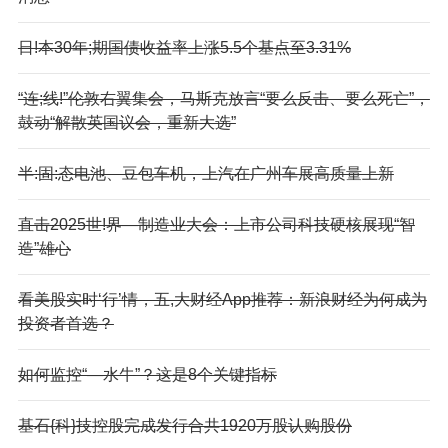
日!本30年;期国债收益率上涨5.5个基点至3.31%
“连;线!”伦敦右翼集会，马斯克放言“要么反击、要么死亡”，
鼓动“解散英国议会，重新大选”
半:固:态电池、豆包车机，上汽在广州车展高质量上新
直击2025世!界—制造业大会：上市公司科技硬核展现“智
造”雄心
看美股实时‘行’情，五,大财经App推荐：新浪财经为何成为
投资者首选？
如何监控“—水牛”？这是8个关键指标
基石{科}技控股完成发行合共1920万股认购股份