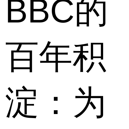
BBC的
百年积
淀：为