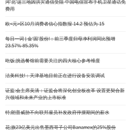
河‘北’这三地因洪灾通信受阻 中国电信宣布手机卫星通话免
费用
欧<元>区10月消费者信心指数报-14.2 预估为-15
每日一词 | 金‘固’股份!：前三季度归母净利润同比预增
23.57%-85.35%
吃饭;挑选餐馆前需要关注的四大核心参考维度
洁美科技!：天津基地目前正在进行设备安装调试
证监:会主席吴清：证监会将深化创业板改革 设置更契合新
兴领域和未来产业的上市标准
特;朗普威胁不向联邦雇员补发政府停摆期间的薪水
花;旗23亿美元出售墨西哥子公司Banamex的25%股份